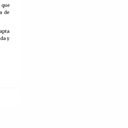
Divas del cine mexicano, aquí te las
o que
contamos. ¿Elsa Aguirre influyente
a de
hasta nuestros tiempos? Elsa Aguirre
es reconocida por su trabajo en
dapta
películas como ‘La mujer que yo amé’
ida y
(1950), ‘Cuidado con el amor’ (1954) y
‘Ojos de juventud’ (1948). Además de
ser la única mujer de la époc...