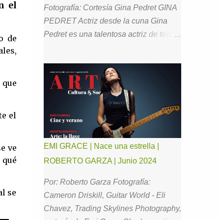
n el
Fotografía: Cortesía Gina Pedret GINA
PEDRET Actriz desde la cuna Gina
Pedret es una talentosa actriz de teatro,
o de
cine y televisión con la que he tenido el
les,
gusto de estar en comunicación desde
hace ya un buen tiempo. Ahora, para
 que
todos Ustedes, me ha hecho el favor de
aceptar la invitación para conversar
acerca de su brillante trayectoria, así
e el
como de su vida familiar y la óptica con
la que se relaciona con el entorno.
EMI GRACE | Nace una estrella |
se ve
Como es mi costumbre, le pedí
o qué
ROBERTO GARZA | Junio 2024
“comenzar por el principio”. Mi infancia
fue tranquila, feliz. Siempre fui intensa
Por: Roberto Garza Fotografía:
al se
en mis emociones y en mis
Cameron Driskill, Guitar World - Eli
sentimientos. Mis pades se divorciaron
Chavez, Trading Skylines Photography,
cuando yo tenía 9 años. Fue una