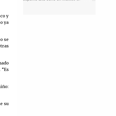
charla con Emi Grace. ¿Quién es Emi
fallecimiento de Silvia Pinal marcó un
Grace? Cuéntanos sobre tu familia,
antes y después para el legado del
ico y
infancia y motivaciones. Soy nacida en
cine nacional, aunque eso no significa
co ya
Los Ángeles, California, pero me tocó
que no queden mujeres que sean
crecer en un pequeño pueblo costero
dignas de representar las mejores
llamado Summerland. Tengo un
jo se
épocas de la industria. El cine de oro
tras
hermano gemelo al que adoro y a una
mexicano hasta nuestros tiempos sigue
mam...
influyendo fuertemente en la cultura de
nuestro país, algunos volviendo a
onado
. “Es
revivir aquellos largometrajes que
cautivaron al público hace muchos
años. Tras la partida de Silvia Pinal,
niño:
quedaría un hueco difícil de llenar,
aunque no imposible ya que aun
de su
quedan entre nosotros mujeres que
bien podrían portar sin problema de