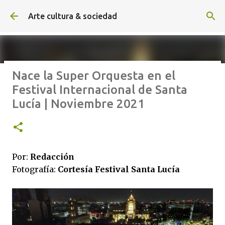
Ir al contenido principal
Arte cultura & sociedad
Nace la Super Orquesta en el
ALEXA DE HOYOS | El arte de
Festival Internacional de Santa
hacer cine sin excusas | ROBERTO
Lucía | Noviembre 2021
GARZA | Agosto 2026
Por:
Redacción
Fotografía:
Cortesía Festival Santa Lucía