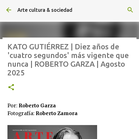
Ir al contenido principal
Arte cultura & sociedad
KATO GUTIÉRREZ | Diez años de
ALEXA DE HOYOS | El arte de
'cuatro segundos' más vigente que
hacer cine sin excusas | ROBERTO
nunca | ROBERTO GARZA | Agosto
GARZA | Agosto 2026
2025
Por:
Roberto Garza
Fotografía:
Roberto Zamora