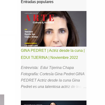
Entradas populares
GINA PEDRET | Actriz desde la cuna |
EDUI TIJERINA | Noviembre 2022
Entrevista: Edui Tijerina Chapa
Fotografía: Cortesía Gina Pedret GINA
PEDRET Actriz desde la cuna Gina
Pedret es una talentosa actriz de teatro,
cine y televisión con la que he tenido el
gusto de estar en comunicación desde