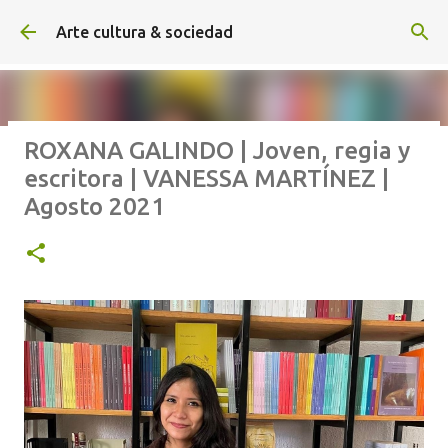
Ir al contenido principal
Arte cultura & sociedad
ROXANA GALINDO | Joven, regia y
ALEXA DE HOYOS | El arte de
escritora | VANESSA MARTÍNEZ |
hacer cine sin excusas | ROBERTO
Agosto 2021
GARZA | Agosto 2026