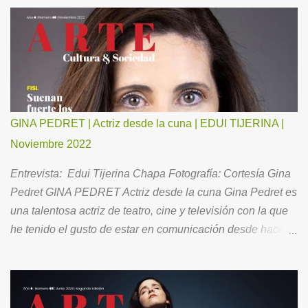
GINA PEDRET | Actriz desde la cuna | EDUI TIJERINA |
Noviembre 2022
Entrevista: Edui Tijerina Chapa Fotografía: Cortesía Gina
Pedret GINA PEDRET Actriz desde la cuna Gina Pedret es
una talentosa actriz de teatro, cine y televisión con la que
he tenido el gusto de estar en comunicación desde hace
ya un buen tiempo. Ahora, para todos Ustedes, me ha
hecho el favor de aceptar la invitación para conversar
acerca de su brillante trayectoria, así como de su vida
familiar y la óptica con la que se relaciona con el entorno.