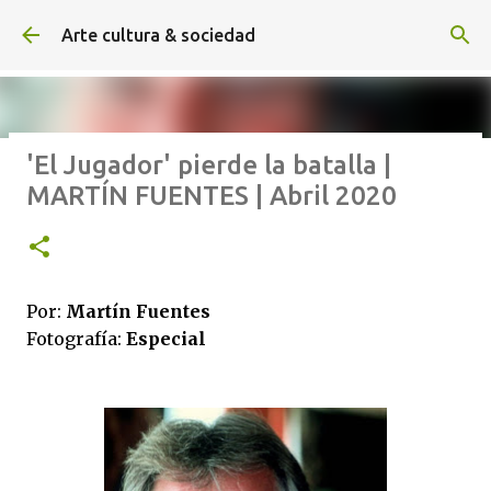
Ir al contenido principal
Arte cultura & sociedad
'El Jugador' pierde la batalla |
ALEXA DE HOYOS | El arte de
MARTÍN FUENTES | Abril 2020
hacer cine sin excusas | ROBERTO
GARZA | Agosto 2026
Por:
Martín Fuentes
Fotografía:
Especial