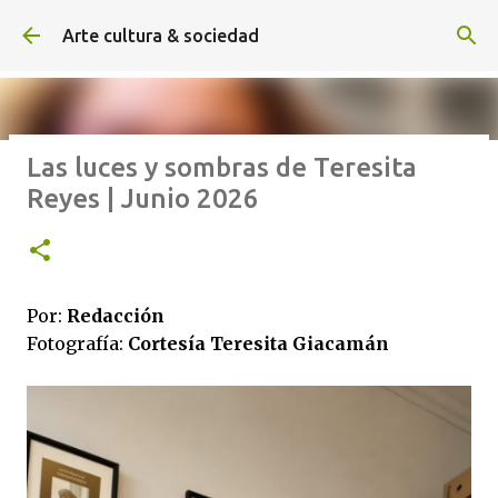
Ir al contenido principal
Arte cultura & sociedad
Las luces y sombras de Teresita
ALEXA DE HOYOS | El arte de
Reyes | Junio 2026
hacer cine sin excusas | ROBERTO
GARZA | Agosto 2026
Por:
Redacción
Fotografía:
Cortesía Teresita Giacamán