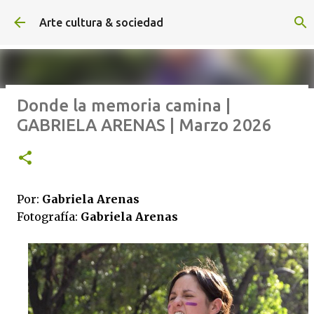
Ir al contenido principal
Arte cultura & sociedad
Donde la memoria camina |
ALEXA DE HOYOS | El arte de
GABRIELA ARENAS | Marzo 2026
hacer cine sin excusas | ROBERTO
GARZA | Agosto 2026
Por:
Gabriela Arenas
Fotografía:
Gabriela Arenas