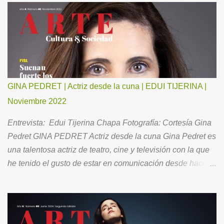
GINA PEDRET | Actriz desde la cuna | EDUI TIJERINA |
Noviembre 2022
Entrevista: Edui Tijerina Chapa Fotografía: Cortesía Gina
Pedret GINA PEDRET Actriz desde la cuna Gina Pedret es
una talentosa actriz de teatro, cine y televisión con la que
he tenido el gusto de estar en comunicación desde hace
ya un buen tiempo. Ahora, para todos Ustedes, me ha
hecho el favor de aceptar la invitación para conversar
acerca de su brillante trayectoria, así como de su vida
familiar y la óptica con la que se relaciona con el entorno.