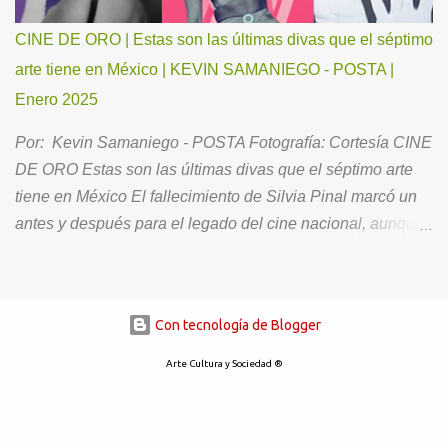
suficientemente fuerte, como para transportar a los
escuchas a través de los altibajos de la vida, así como
CINE DE ORO | Estas son las últimas divas que el séptimo
para crear una experiencia única, íntima y placentera. A
arte tiene en México | KEVIN SAMANIEGO - POSTA |
continuación, nuestra charla con Emi Grace. ¿Quién es
Enero 2025
Emi Grace? Cuéntanos sobre tu familia, infancia y
motivaciones. Soy nacida en Los Ángeles, California, pero
Por: Kevin Samaniego - POSTA Fotografía: Cortesía CINE
me tocó crecer en un pequeño pueblo costero llamado
DE ORO Estas son las últimas divas que el séptimo arte
Summerland. Tengo un hermano gemelo al que adoro y a
tiene en México El fallecimiento de Silvia Pinal marcó un
una mam...
antes y después para el legado del cine nacional, aunque
eso no significa que no queden mujeres que sean dignas
de representar las mejores épocas de la industria. El cine
de oro mexicano hasta nuestros tiempos sigue influyendo
Con tecnología de Blogger
fuertemente en la cultura de nuestro país, algunos
volviendo a revivir aquellos largometrajes que cautivaron
Arte Cultura y Sociedad ®
al público hace muchos años. Tras la partida de Silvia
Pinal, quedaría un hueco difícil de llenar, aunque no
imposible ya que aun quedan entre nosotros mujeres que