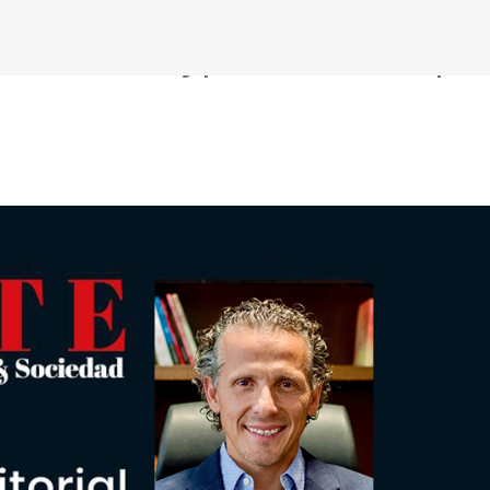
Ir al contenido principal
ativos líderes hoy | ROBERTO GARZA |
hacer cine sin excusas | ROBERTO GARZA