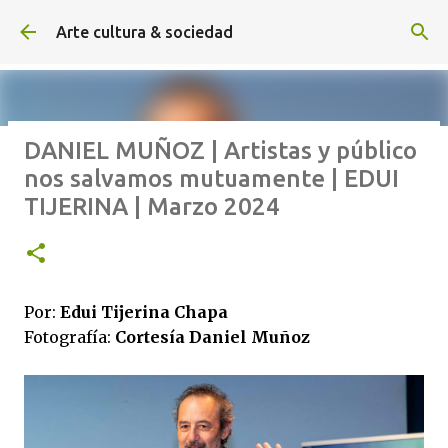
Ir al contenido principal
Arte cultura & sociedad
DANIEL MUÑOZ | Artistas y público
ALEXA DE HOYOS | El arte de
nos salvamos mutuamente | EDUI
hacer cine sin excusas | ROBERTO
TIJERINA | Marzo 2024
GARZA | Agosto 2026
Por:
Edui Tijerina Chapa
Fotografía:
Cortesía Daniel Muñoz