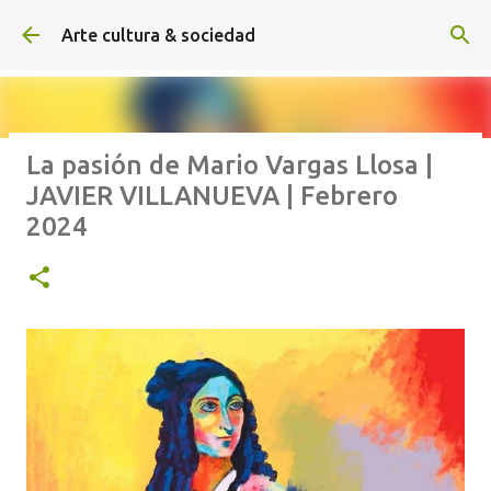
Ir al contenido principal
Arte cultura & sociedad
La pasión de Mario Vargas Llosa |
ALEXA DE HOYOS | El arte de
JAVIER VILLANUEVA | Febrero
hacer cine sin excusas | ROBERTO
2024
GARZA | Agosto 2026