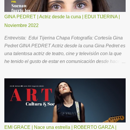
GINA PEDRET | Actriz desde la cuna | EDUI TIJERINA |
Noviembre 2022
Entrevista: Edui Tijerina Chapa Fotografía: Cortesía Gina
Pedret GINA PEDRET Actriz desde la cuna Gina Pedret es
una talentosa actriz de teatro, cine y televisión con la que
he tenido el gusto de estar en comunicación desde hace
ya un buen tiempo. Ahora, para todos Ustedes, me ha
hecho el favor de aceptar la invitación para conversar
acerca de su brillante trayectoria, así como de su vida
familiar y la óptica con la que se relaciona con el entorno.
Como es mi costumbre, le pedí “comenzar por el principio”.
Mi infancia fue tranquila, feliz. Siempre fui intensa en mis
emociones y en mis sentimientos. Mis pades se
divorciaron cuando yo tenía 9 años. Fue una tristeza
EMI GRACE | Nace una estrella | ROBERTO GARZA |