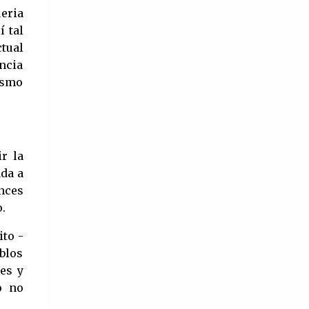
ueria
í tal
ctual
ncia
lismo
r la
ada a
nces
.
ito -
eblos
es y
o no