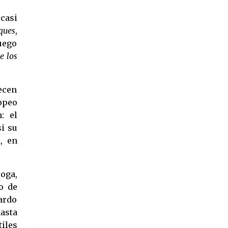
‘Ojos de juventud’ (1948). Además de
 casi
ser la única mujer de la époc...
ques
,
juego
e los
recen
ropeo
: el
i su
, en
oga,
o de
uardo
hasta
iles