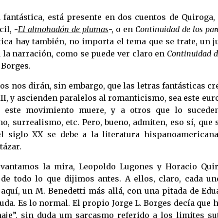
a fantástica, está presente en dos cuentos de Quiroga,
il, -
El almohadón de plumas
-, o en
Continuidad
de los par
ástica hay también, no importa el tema que se trate, un 
 la narración, como se puede ver claro en
Continuidad d
 Borges.
s nos dirán, sin embargo, que las letras fantásticas c
II, y ascienden paralelos al romanticismo, sea este eu
 este movimiento muere, y a otros que lo suceden
 surrealismo, etc. Pero, bueno, admiten, eso sí, que s
l siglo XX se debe a la literatura hispanoamericana
tázar.
levantamos la mira, Leopoldo Lugones y Horacio Quir
e todo lo que dijimos antes. A ellos, claro, cada un
s aquí, un M. Benedetti más allá, con una pitada de Ed
duda. Es lo normal. El propio Jorge L. Borges decía que 
je”, sin duda um sarcasmo referido a los limites sut