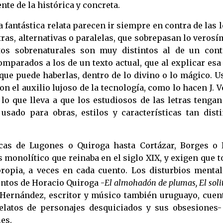
nte de la histórica y concreta.
 fantástica relata parecen ir siempre en contra de las 
tras, alternativas o paralelas, que sobrepasan lo verosí
tos sobrenaturales son muy distintos al de un cont
parados a los de un texto actual, que al explicar esa
que puede haberlas, dentro de lo divino o lo mágico. U
con el auxilio lujoso de la tecnología, como lo hacen J. 
 lo que lleva a que los estudiosos de las letras tenga
sado para obras, estilos y características tan disti
ticas de Lugones o Quiroga hasta Cortázar, Borges o 
 monolítico que reinaba en el siglo XIX, y exigen que 
ropia, a veces en cada cuento. Los disturbios mental
ntos de Horacio Quiroga -
El almohadón de plumas, El solit
o Hernández, escritor y músico también uruguayo, cuent
elatos de personajes desquiciados y sus obsesiones-
les.