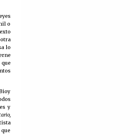
llamado Summerland. Tengo un
épocas de la industria. El cine de oro
hermano gemelo al que adoro y a una
mexicano hasta nuestros tiempos sigue
leyes
mam...
influyendo fuertemente en la cultura de
mil o
nuestro país, algunos volviendo a
exto
revivir aquellos largometrajes que
 otra
cautivaron al público hace muchos
sa lo
años. Tras la partida de Silvia Pinal,
Verne
n que
quedaría un hueco difícil de llenar,
ntos
aunque no imposible ya que aun
quedan entre nosotros mujeres que
bien podrían portar sin problema de
Bioy
Divas del cine mexicano, aquí te las
todos
contamos. ¿Elsa Aguirre influyente
es y
hasta nuestros tiempos? Elsa Aguirre
ario,
es reconocida por su trabajo en
ista
 que
películas como ‘La mujer que yo amé’
(1950), ‘Cuidado con el amor’ (1954) y