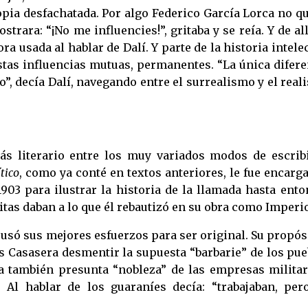
 copia desfachatada. Por algo Federico García Lorca no q
trara: “¡No me influencies!”, gritaba y se reía. Y de all
ora usada al hablar de Dalí. Y parte de la historia intele
tas influencias mutuas, permanentes. “La única difere
co”, decía Dalí, navegando entre el surrealismo y el rea
s literario entre los muy variados modos de escribi
tico
, como ya conté en textos anteriores, le fue encarg
903 para ilustrar la historia de la llamada hasta ento
itas daban a lo que él rebautizó en su obra como Imperio
só sus mejores esfuerzos para ser original. Su propós
s Casasera desmentir la supuesta “barbarie” de los pu
a también presunta “nobleza” de las empresas militar
. Al hablar de los guaraníes decía: “trabajaban, per