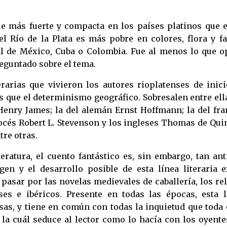
fue más fuerte y compacta en los países platinos que 
l Río de la Plata es más pobre en colores, flora y fa
l de México, Cuba o Colombia. Fue al menos lo que o
reguntado sobre el tema.
terarias que vivieron los autores rioplatenses de inic
 que el determinismo geográfico. Sobresalen entre ell
Henry James; la del alemán Ernst Hoffmann; la del fra
cocés Robert L. Stevenson y los ingleses Thomas de Qui
tre otras.
ratura, el cuento fantástico es, sin embargo, tan ant
gen y el desarrollo posible de esta línea literaria e
asar por las novelas medievales de caballería, los re
ses e ibéricos. Presente en todas las épocas, esta l
sas, y tiene en común con todas la inquietud que toda
 la cuál seduce al lector como lo hacía con los oyent