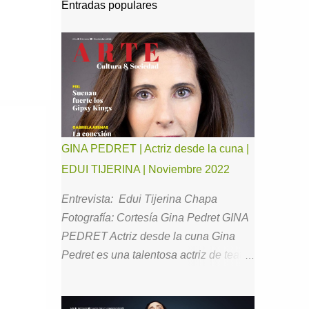
Entradas populares
GINA PEDRET | Actriz desde la cuna |
EDUI TIJERINA | Noviembre 2022
Entrevista: Edui Tijerina Chapa
Fotografía: Cortesía Gina Pedret GINA
PEDRET Actriz desde la cuna Gina
Pedret es una talentosa actriz de teatro,
cine y televisión con la que he tenido el
gusto de estar en comunicación desde