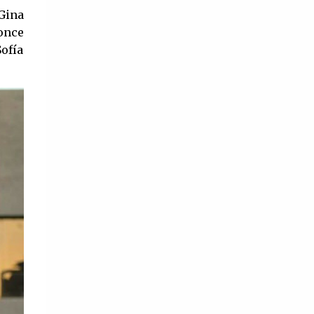
llamado Summerland. Tengo un
épocas de la industria. El cine de oro
 Gina
hermano gemelo al que adoro y a una
mexicano hasta nuestros tiempos sigue
Ponce
mam...
influyendo fuertemente en la cultura de
ofía
nuestro país, algunos volviendo a
revivir aquellos largometrajes que
cautivaron al público hace muchos
años. Tras la partida de Silvia Pinal,
quedaría un hueco difícil de llenar,
aunque no imposible ya que aun
quedan entre nosotros mujeres que
bien podrían portar sin problema de
Divas del cine mexicano, aquí te las
contamos. ¿Elsa Aguirre influyente
hasta nuestros tiempos? Elsa Aguirre
es reconocida por su trabajo en
películas como ‘La mujer que yo amé’
(1950), ‘Cuidado con el amor’ (1954) y