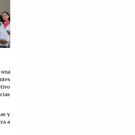
‘Ojos de juventud’ (1948). Además de
ser la única mujer de la époc...
o una
ontes
ctivo
cias
das y
tra a