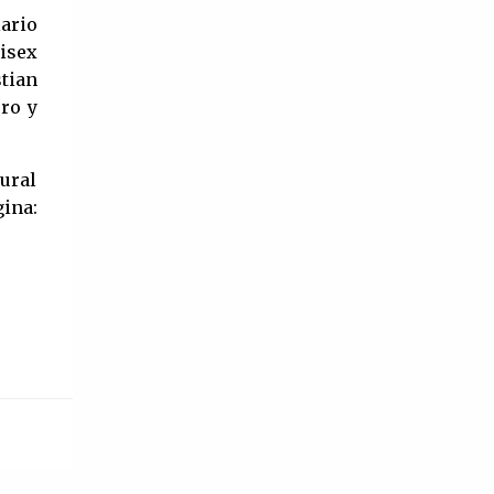
iario
nisex
tian
ero y
ural
na: