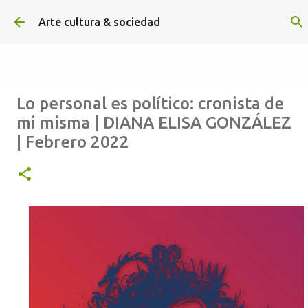
Ir al contenido principal
Arte cultura & sociedad
Lo personal es político: cronista de
ALEXA DE HOYOS | El arte de
mi misma | DIANA ELISA GONZÁLEZ
hacer cine sin excusas | ROBERTO
| Febrero 2022
GARZA | Agosto 2026