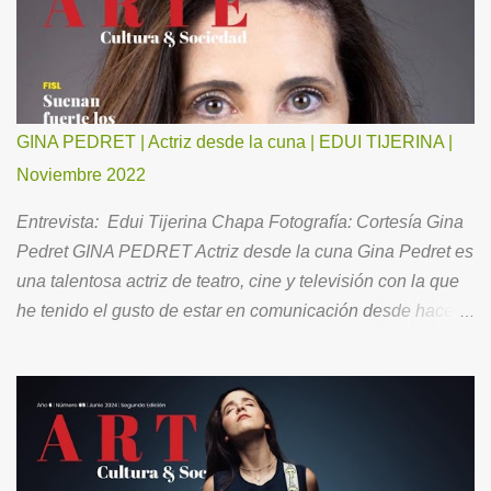
GINA PEDRET | Actriz desde la cuna | EDUI TIJERINA |
Noviembre 2022
Entrevista: Edui Tijerina Chapa Fotografía: Cortesía Gina
Pedret GINA PEDRET Actriz desde la cuna Gina Pedret es
una talentosa actriz de teatro, cine y televisión con la que
he tenido el gusto de estar en comunicación desde hace
ya un buen tiempo. Ahora, para todos Ustedes, me ha
hecho el favor de aceptar la invitación para conversar
acerca de su brillante trayectoria, así como de su vida
familiar y la óptica con la que se relaciona con el entorno.
Como es mi costumbre, le pedí “comenzar por el principio”.
Mi infancia fue tranquila, feliz. Siempre fui intensa en mis