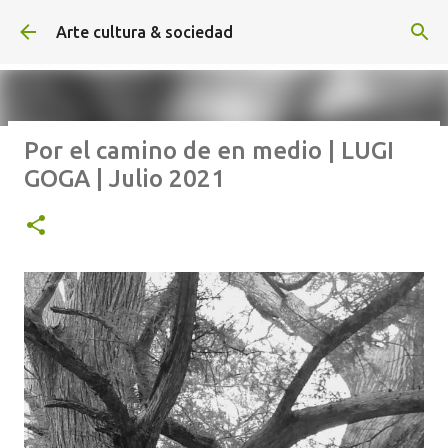
Ir al contenido principal
Arte cultura & sociedad
Por el camino de en medio | LUGI
ALEXA DE HOYOS | El arte de
GOGA | Julio 2021
hacer cine sin excusas | ROBERTO
GARZA | Agosto 2026