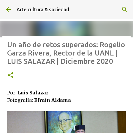
Ir al contenido principal
Arte cultura & sociedad
Un año de retos superados: Rogelio
ALEXA DE HOYOS | El arte de
Garza Rivera, Rector de la UANL |
hacer cine sin excusas | ROBERTO
LUIS SALAZAR | Diciembre 2020
GARZA | Agosto 2026
Por:
Luis Salazar
F
otografía:
Efraín Aldama