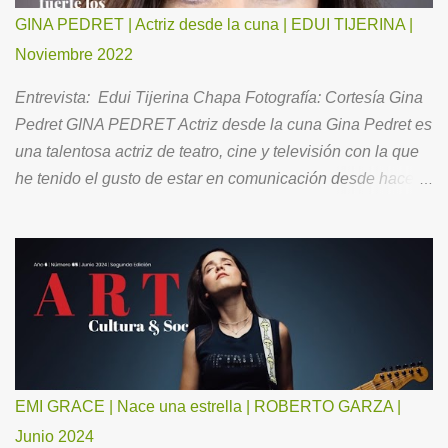
GINA PEDRET | Actriz desde la cuna | EDUI TIJERINA |
Noviembre 2022
Entrevista: Edui Tijerina Chapa Fotografía: Cortesía Gina
Pedret GINA PEDRET Actriz desde la cuna Gina Pedret es
una talentosa actriz de teatro, cine y televisión con la que
he tenido el gusto de estar en comunicación desde hace
ya un buen tiempo. Ahora, para todos Ustedes, me ha
hecho el favor de aceptar la invitación para conversar
acerca de su brillante trayectoria, así como de su vida
familiar y la óptica con la que se relaciona con el entorno.
Como es mi costumbre, le pedí “comenzar por el principio”.
Mi infancia fue tranquila, feliz. Siempre fui intensa en mis
emociones y en mis sentimientos. Mis pades se
divorciaron cuando yo tenía 9 años. Fue una tristeza
EMI GRACE | Nace una estrella | ROBERTO GARZA |
importante. Soy la hermana de en medio. Somos 3
Junio 2024