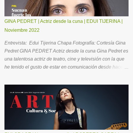
GINA PEDRET | Actriz desde la cuna | EDUI TIJERINA |
Noviembre 2022
Entrevista: Edui Tijerina Chapa Fotografía: Cortesía Gina
Pedret GINA PEDRET Actriz desde la cuna Gina Pedret es
una talentosa actriz de teatro, cine y televisión con la que
he tenido el gusto de estar en comunicación desde hace
ya un buen tiempo. Ahora, para todos Ustedes, me ha
hecho el favor de aceptar la invitación para conversar
acerca de su brillante trayectoria, así como de su vida
familiar y la óptica con la que se relaciona con el entorno.
Como es mi costumbre, le pedí “comenzar por el principio”.
Mi infancia fue tranquila, feliz. Siempre fui intensa en mis
emociones y en mis sentimientos. Mis pades se
divorciaron cuando yo tenía 9 años. Fue una tristeza