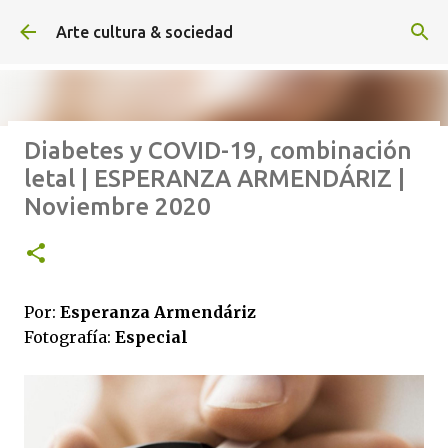
Ir al contenido principal
Arte cultura & sociedad
Diabetes y COVID-19, combinación
ALEXA DE HOYOS | El arte de
letal | ESPERANZA ARMENDÁRIZ |
hacer cine sin excusas | ROBERTO
Noviembre 2020
GARZA | Agosto 2026
Por:
Esperanza Armendáriz
Fotografía:
Especial