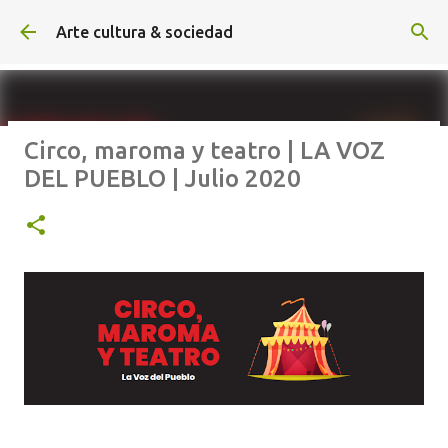
Ir al contenido principal
Arte cultura & sociedad
Circo, maroma y teatro | LA VOZ
ALEXA DE HOYOS | El arte de
DEL PUEBLO | Julio 2020
hacer cine sin excusas | ROBERTO
GARZA | Agosto 2026