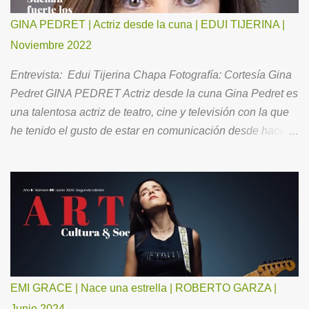
GINA PEDRET | Actriz desde la cuna | EDUI TIJERINA |
Noviembre 2022
Entrevista: Edui Tijerina Chapa Fotografía: Cortesía Gina
Pedret GINA PEDRET Actriz desde la cuna Gina Pedret es
una talentosa actriz de teatro, cine y televisión con la que
he tenido el gusto de estar en comunicación desde hace
ya un buen tiempo. Ahora, para todos Ustedes, me ha
hecho el favor de aceptar la invitación para conversar
acerca de su brillante trayectoria, así como de su vida
familiar y la óptica con la que se relaciona con el entorno.
Como es mi costumbre, le pedí “comenzar por el principio”.
Mi infancia fue tranquila, feliz. Siempre fui intensa en mis
emociones y en mis sentimientos. Mis pades se
divorciaron cuando yo tenía 9 años. Fue una tristeza
EMI GRACE | Nace una estrella | ROBERTO GARZA |
importante. Soy la hermana de en medio. Somos 3
Junio 2024