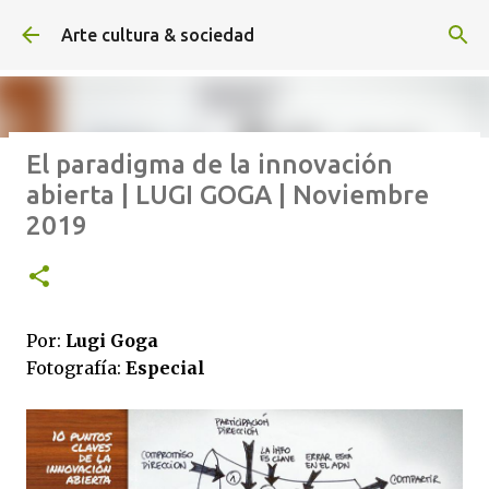
Ir al contenido principal
Arte cultura & sociedad
El paradigma de la innovación
ALEXA DE HOYOS | El arte de
abierta | LUGI GOGA | Noviembre
hacer cine sin excusas | ROBERTO
2019
GARZA | Agosto 2026
Por:
Lugi Goga
Fotografía:
Especial