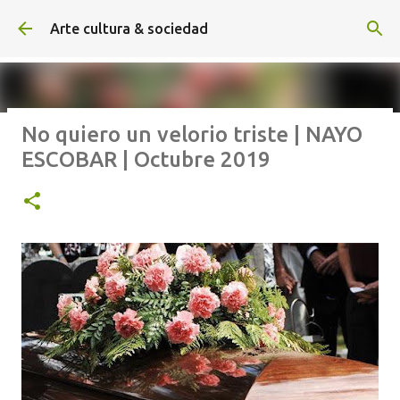
Ir al contenido principal
Arte cultura & sociedad
No quiero un velorio triste | NAYO
ALEXA DE HOYOS | El arte de
ESCOBAR | Octubre 2019
hacer cine sin excusas | ROBERTO
GARZA | Agosto 2026