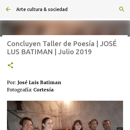
Ir al contenido principal
Arte cultura & sociedad
Concluyen Taller de Poesía | JOSÉ
ALEXA DE HOYOS | El arte de
LUS BATIMAN | Julio 2019
hacer cine sin excusas | ROBERTO
GARZA | Agosto 2026
Por:
José Luis Batiman
Fotografía:
Cortesía