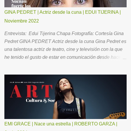
GINA PEDRET | Actriz desde la cuna | EDUI TIJERINA |
Noviembre 2022
Entrevista: Edui Tijerina Chapa Fotografía: Cortesía Gina
Pedret GINA PEDRET Actriz desde la cuna Gina Pedret es
una talentosa actriz de teatro, cine y televisión con la que
he tenido el gusto de estar en comunicación desde hace
ya un buen tiempo. Ahora, para todos Ustedes, me ha
hecho el favor de aceptar la invitación para conversar
acerca de su brillante trayectoria, así como de su vida
familiar y la óptica con la que se relaciona con el entorno.
Como es mi costumbre, le pedí “comenzar por el principio”.
Mi infancia fue tranquila, feliz. Siempre fui intensa en mis
emociones y en mis sentimientos. Mis pades se
divorciaron cuando yo tenía 9 años. Fue una tristeza
EMI GRACE | Nace una estrella | ROBERTO GARZA |
importante. Soy la hermana de en medio. Somos 3