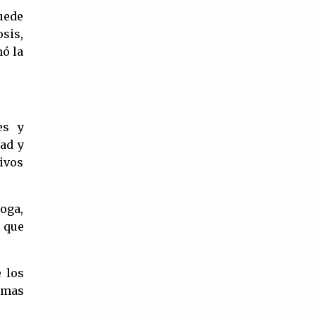
llamado Summerland. Tengo un
épocas de la industria. El cine de oro
puede
hermano gemelo al que adoro y a una
mexicano hasta nuestros tiempos sigue
sis,
mam...
influyendo fuertemente en la cultura de
nó la
nuestro país, algunos volviendo a
revivir aquellos largometrajes que
cautivaron al público hace muchos
años. Tras la partida de Silvia Pinal,
es y
quedaría un hueco difícil de llenar,
ad y
aunque no imposible ya que aun
ivos
quedan entre nosotros mujeres que
bien podrían portar sin problema de
yoga,
Divas del cine mexicano, aquí te las
a que
contamos. ¿Elsa Aguirre influyente
hasta nuestros tiempos? Elsa Aguirre
 los
es reconocida por su trabajo en
emas
películas como ‘La mujer que yo amé’
(1950), ‘Cuidado con el amor’ (1954) y