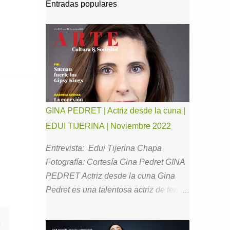
Entradas populares
GINA PEDRET | Actriz desde la cuna |
EDUI TIJERINA | Noviembre 2022
Entrevista: Edui Tijerina Chapa
Fotografía: Cortesía Gina Pedret GINA
PEDRET Actriz desde la cuna Gina
Pedret es una talentosa actriz de teatro,
cine y televisión con la que he tenido el
gusto de estar en comunicación desde