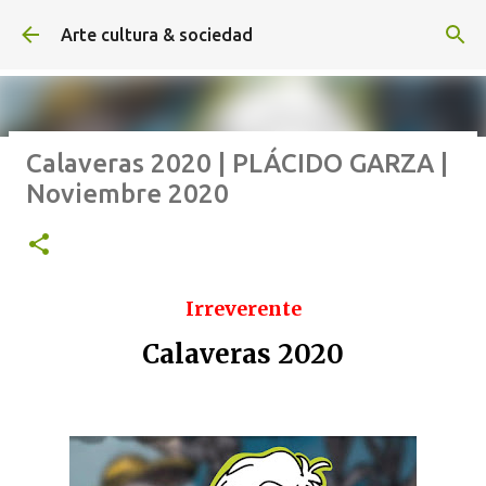
Ir al contenido principal
Arte cultura & sociedad
Calaveras 2020 | PLÁCIDO GARZA |
ALEXA DE HOYOS | El arte de
Noviembre 2020
hacer cine sin excusas | ROBERTO
GARZA | Agosto 2026
Irreverente
Calaveras 2020