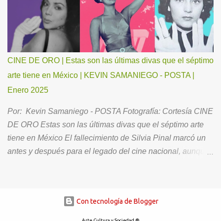
duda, no podría existir una mejor combinación de rock y
música electrónica, con un toque emocional y honesto,
capaz de comunicar un estilo musical distintivo;
suficientemente fuerte, como para transportar a los
escuchas a través de los altibajos de la vida, así como
CINE DE ORO | Estas son las últimas divas que el séptimo
para crear una experiencia única, íntima y placentera. A
arte tiene en México | KEVIN SAMANIEGO - POSTA |
continuación, nuestra charla con Emi Grace. ¿Quién es
Enero 2025
Emi Grace? Cuéntanos sobre tu familia, infancia y
motivaciones. Soy nacida en Los Ángeles, California, pero
Por: Kevin Samaniego - POSTA Fotografía: Cortesía CINE
me tocó crecer en un pequeño pueblo costero llamado
DE ORO Estas son las últimas divas que el séptimo arte
Summerland. Tengo un hermano gemelo al que adoro y a
tiene en México El fallecimiento de Silvia Pinal marcó un
una mam...
antes y después para el legado del cine nacional, aunque
eso no significa que no queden mujeres que sean dignas
de representar las mejores épocas de la industria. El cine
de oro mexicano hasta nuestros tiempos sigue influyendo
Con tecnología de Blogger
fuertemente en la cultura de nuestro país, algunos
volviendo a revivir aquellos largometrajes que cautivaron
Arte Cultura y Sociedad ®