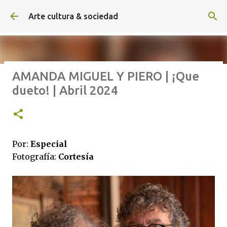
Ir al contenido principal
Arte cultura & sociedad
AMANDA MIGUEL Y PIERO | ¡Que
ALEXA DE HOYOS | El arte de
dueto! | Abril 2024
hacer cine sin excusas | ROBERTO
GARZA | Agosto 2026
Por:
Especial
Fotografía:
Cortesía