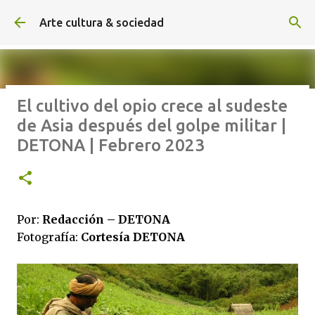
Ir al contenido principal
Arte cultura & sociedad
El cultivo del opio crece al sudeste
ALEXA DE HOYOS | El arte de
de Asia después del golpe militar |
hacer cine sin excusas | ROBERTO
DETONA | Febrero 2023
GARZA | Agosto 2026
Por:
Redacción – DETONA
Fotografía:
Cortesía DETONA