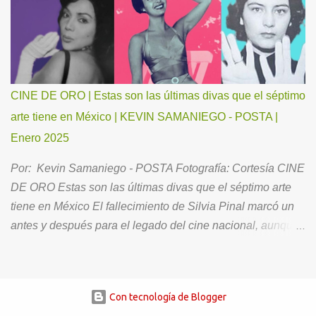
duda, no podría existir una mejor combinación de rock y
música electrónica, con un toque emocional y honesto,
capaz de comunicar un estilo musical distintivo;
suficientemente fuerte, como para transportar a los
escuchas a través de los altibajos de la vida, así como
CINE DE ORO | Estas son las últimas divas que el séptimo
para crear una experiencia única, íntima y placentera. A
arte tiene en México | KEVIN SAMANIEGO - POSTA |
continuación, nuestra charla con Emi Grace. ¿Quién es
Enero 2025
Emi Grace? Cuéntanos sobre tu familia, infancia y
motivaciones. Soy nacida en Los Ángeles, California, pero
Por: Kevin Samaniego - POSTA Fotografía: Cortesía CINE
me tocó crecer en un pequeño pueblo costero llamado
DE ORO Estas son las últimas divas que el séptimo arte
Summerland. Tengo un hermano gemelo al que adoro y a
tiene en México El fallecimiento de Silvia Pinal marcó un
una mam...
antes y después para el legado del cine nacional, aunque
eso no significa que no queden mujeres que sean dignas
de representar las mejores épocas de la industria. El cine
de oro mexicano hasta nuestros tiempos sigue influyendo
Con tecnología de Blogger
fuertemente en la cultura de nuestro país, algunos