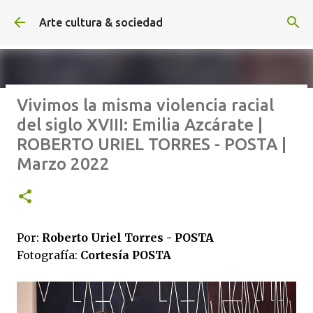
Ir al contenido principal
Arte cultura & sociedad
Vivimos la misma violencia racial
ALEXA DE HOYOS | El arte de
del siglo XVIII: Emilia Azcárate |
hacer cine sin excusas | ROBERTO
ROBERTO URIEL TORRES - POSTA |
GARZA | Agosto 2026
Marzo 2022
Por:
Roberto Uriel Torres - POSTA
Fotografía:
Cortesía POSTA