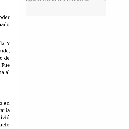
charla con Emi Grace. ¿Quién es Emi
fallecimiento de Silvia Pinal marcó un
Grace? Cuéntanos sobre tu familia,
antes y después para el legado del
oder
infancia y motivaciones. Soy nacida en
cine nacional, aunque eso no significa
mado
Los Ángeles, California, pero me tocó
que no queden mujeres que sean
crecer en un pequeño pueblo costero
dignas de representar las mejores
llamado Summerland. Tengo un
da. Y
épocas de la industria. El cine de oro
pide,
hermano gemelo al que adoro y a una
mexicano hasta nuestros tiempos sigue
no de
mam...
influyendo fuertemente en la cultura de
 Fue
nuestro país, algunos volviendo a
a al
revivir aquellos largometrajes que
cautivaron al público hace muchos
años. Tras la partida de Silvia Pinal,
quedaría un hueco difícil de llenar,
o en
aunque no imposible ya que aun
aría
quedan entre nosotros mujeres que
Vivió
bien podrían portar sin problema de
suelo