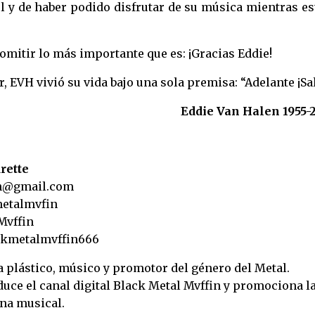
l y de haber podido disfrutar de su música mientras e
a omitir lo más importante que es: ¡Gracias Eddie!
ar, EVH vivió su vida bajo una sola premisa: “Adelante ¡Sa
Eddie Van Halen 1955-
rette
in@gmail.com
metalmvfin
Mvffin
ckmetalmvffin666
ta plástico, músico y promotor del género del Metal.
uce el canal digital Black Metal Mvffin y promociona l
ena musical.