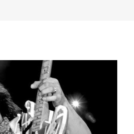
Ir al contenido principal
viembre 2020
hacer cine sin excusas | ROBERTO GARZA