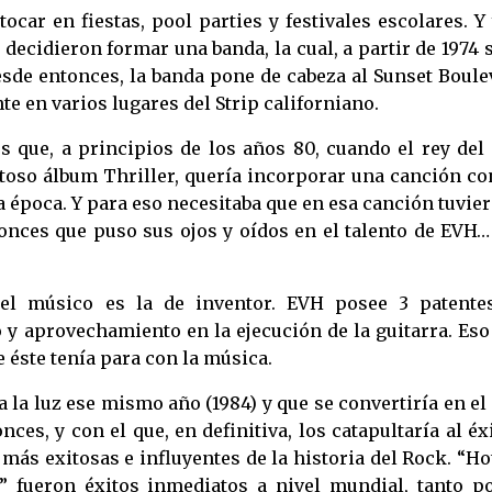
ocar en fiestas, pool parties y festivales escolares. Y
decidieron formar una banda, la cual, a partir de 1974 
esde entonces, la banda pone de cabeza al Sunset Boule
 en varios lugares del Strip californiano.
 que, a principios de los años 80, cuando el rey del 
toso álbum Thriller, quería incorporar una canción co
la época. Y para eso necesitaba que en esa canción tuvie
onces que puso sus ojos y oídos en el talento de EVH…
del músico es la de inventor. EVH posee 3 patente
 y aprovechamiento en la ejecución de la guitarra. Es
éste tenía para con la música.
a la luz ese mismo año (1984) y que se convertiría en e
ces, y con el que, en definitiva, los catapultaría al éx
ás exitosas e influyentes de la historia del Rock. “Ho
 fueron éxitos inmediatos a nivel mundial, tanto po