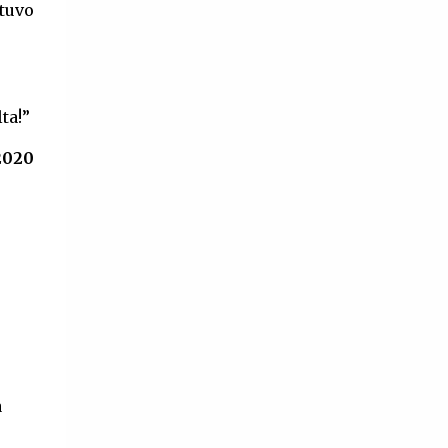
Divas del cine mexicano, aquí te las
stuvo
contamos. ¿Elsa Aguirre influyente
hasta nuestros tiempos? Elsa Aguirre
es reconocida por su trabajo en
lta!”
películas como ‘La mujer que yo amé’
(1950), ‘Cuidado con el amor’ (1954) y
2020
‘Ojos de juventud’ (1948). Además de
ser la única mujer de la époc...
a