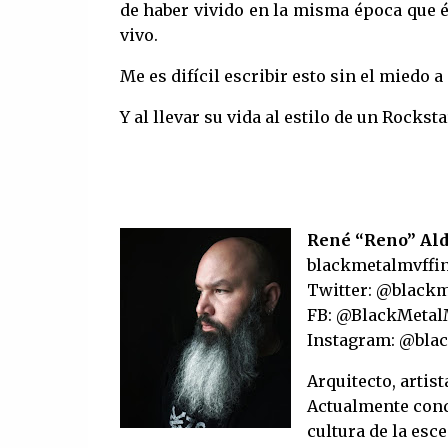
de haber vivido en la misma época que é
vivo.
Me es difícil escribir esto sin el miedo 
Y al llevar su vida al estilo de un Rockst
René “Reno” Ald
blackmetalmvff
Twitter: @black
FB: @BlackMetal
Instagram: @bla
Arquitecto, artis
Actualmente cond
cultura de la esc