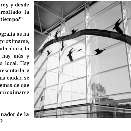
rey y desde
rrollado la
e tiempo?”
ografía se ha
aproximarse,
ula ahora, la
, hay más y
a local. Hay
resentarla y
ma ciudad se
temas de que
proximarse
nador de la
s?