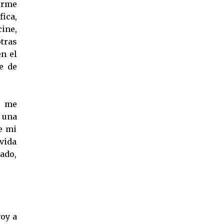
llamado Summerland. Tengo un
irme
épocas de la industria. El cine de oro
hermano gemelo al que adoro y a una
ica,
mexicano hasta nuestros tiempos sigue
mam...
ine,
influyendo fuertemente en la cultura de
tras
nuestro país, algunos volviendo a
n el
revivir aquellos largometrajes que
e de
cautivaron al público hace muchos
años. Tras la partida de Silvia Pinal,
quedaría un hueco difícil de llenar,
e me
aunque no imposible ya que aun
 una
quedan entre nosotros mujeres que
e mi
bien podrían portar sin problema de
 vida
hado,
Divas del cine mexicano, aquí te las
contamos. ¿Elsa Aguirre influyente
hasta nuestros tiempos? Elsa Aguirre
es reconocida por su trabajo en
películas como ‘La mujer que yo amé’
voy a
(1950), ‘Cuidado con el amor’ (1954) y