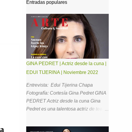
Entradas populares
GINA PEDRET | Actriz desde la cuna |
EDUI TIJERINA | Noviembre 2022
Entrevista: Edui Tijerina Chapa
Fotografía: Cortesía Gina Pedret GINA
PEDRET Actriz desde la cuna Gina
Pedret es una talentosa actriz de teatro,
cine y televisión con la que he tenido el
gusto de estar en comunicación desde
la