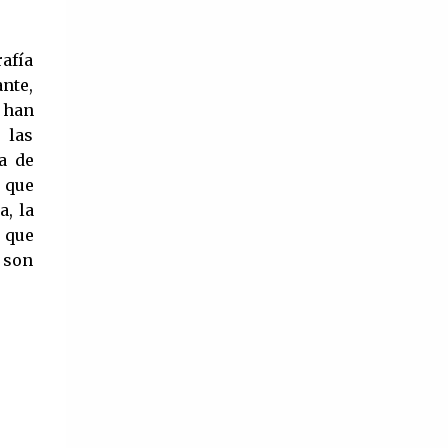
‘Ojos de juventud’ (1948). Además de
ser la única mujer de la époc...
afía
nte,
o han
 las
a de
 que
a, la
o que
 son